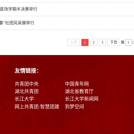
赛首场学期半决赛举行
青春”社团风采展举行
上页
1
2
3
下页
第
友情链接：
共青团中央
中国青年网
湖北共青团
湖北省教育厅
长江大学
长江大学新闻网
网上共青团·智慧团建
到梦空间