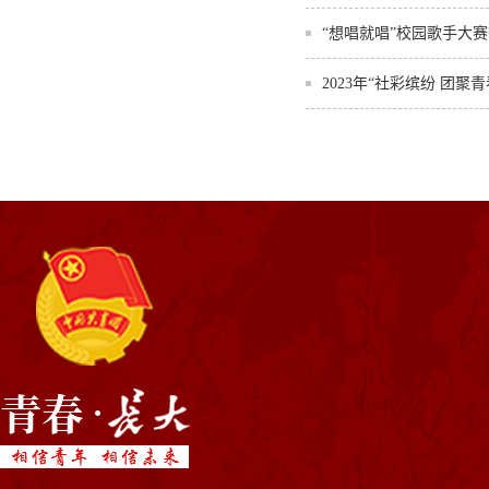
“想唱就唱”校园歌手大
2023年“社彩缤纷 团聚